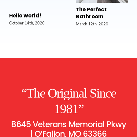
The Perfect
Hello world!
Bathroom
October 14th, 2020
March 12th, 2020
“The Original Since
1981”
8645 Veterans Memorial Pkwy
| O’Fallon, MO 63366