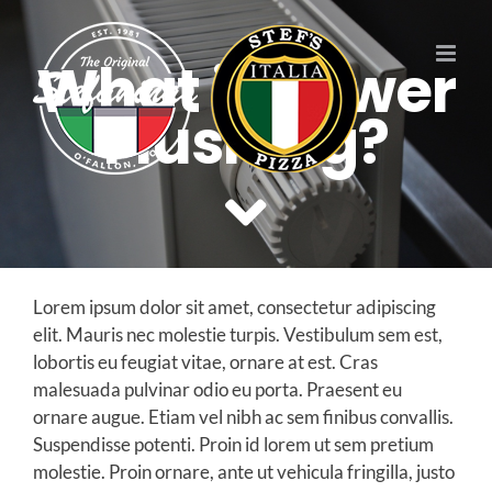
Skip
to
What is Power
content
Flushing?
Lorem ipsum dolor sit amet, consectetur adipiscing
elit. Mauris nec molestie turpis. Vestibulum sem est,
lobortis eu feugiat vitae, ornare at est. Cras
malesuada pulvinar odio eu porta. Praesent eu
ornare augue. Etiam vel nibh ac sem finibus convallis.
Suspendisse potenti. Proin id lorem ut sem pretium
molestie. Proin ornare, ante ut vehicula fringilla, justo