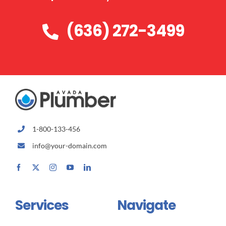
(636) 272-3499
1-800-133-456
info@your-domain.com
Services
Navigate